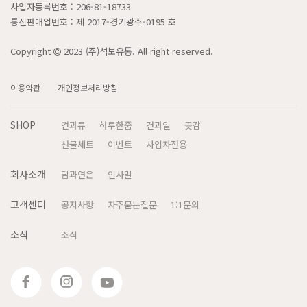
사업자등록번호 : 206-81-18733
통신판매업번호 : 제 2017-경기광주-0195 호
Copyright
2023 (주)석보유통. All right reserved.
이용약관
개인정보처리방침
SHOP
견과류
하루한줌
건과일
곶감
선물세트
이벤트
사업자전용
회사소개
담과연은
인사말
고객센터
공지사항
자주묻는질문
1:1문의
소식
소식